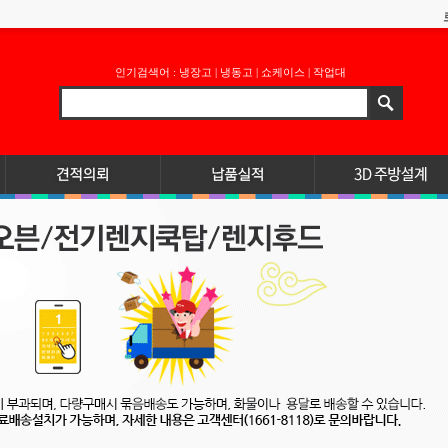
인기검색어 :
냉장고
|
냉동고
|
쇼케이스
|
작업대