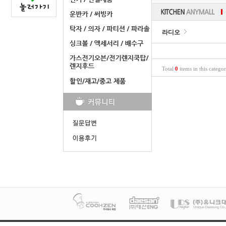
라디오
Total
0
items in this catego