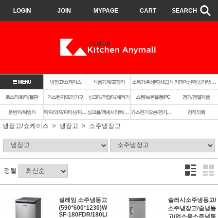
LOGIN
JOIN
MYPAGE
CART
SEARCH
MENU
냉장고/쇼케이스
식품기계/포장기
소독기/위생/단체급식
커피머신/제빙기/빙삭기
로스타/화덕/불판
가스렌지/조리기구
싱크대/작업대/세척기
스텐/보온물통/PC
전기/전열제품
운반카/써빙카
탁자/의자/파티션/파라솔
싱크볼/액세서리/배수구
가스전기오븐/전기렌지쿡탑/렌지후드
견적의뢰
냉장고/쇼케이스
냉장고
소주냉장고
정렬
설레임 소주냉동고
슬러시소주냉동고/
(590*600*1230)W
소주냉장고/술냉동
SF-180FDR/180L/
고/업소용소주냉동