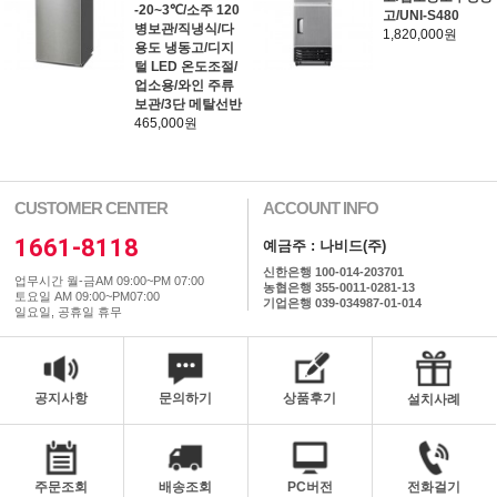
-20~3℃/소주 120
고/UNI-S480
병보관/직냉식/다
1,820,000원
용도 냉동고/디지
털 LED 온도조절/
업소용/와인 주류
보관/3단 메탈선반
465,000원
CUSTOMER CENTER
ACCOUNT INFO
1661-8118
예금주 : 나비드(주)
신한은행 100-014-203701
업무시간 월-금AM 09:00~PM 07:00
농협은행 355-0011-0281-13
토요일 AM 09:00~PM07:00
기업은행 039-034987-01-014
일요일, 공휴일 휴무
공지사항
문의하기
상품후기
설치사례
주문조회
배송조회
PC버전
전화걸기