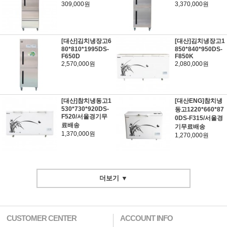
309,000원
3,370,000원
[대산]김치냉장고6
[대산]김치냉장고1
80*810*1995DS-
850*840*950DS-
F650D
F850K
2,570,000원
2,080,000원
[대산]참치냉동고1
[대산ENG]참치냉
530*730*920DS-
동고1220*660*87
F520/서울경기무
0DS-F315/서울경
료배송
기무료배송
1,370,000원
1,270,000원
더보기 ▼
CUSTOMER CENTER
ACCOUNT INFO