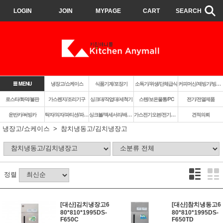
LOGIN
JOIN
MYPAGE
CART
SEARCH
MENU
냉장고/쇼케이스
식품기계/포장기
소독기/위생/단체급식
커피머신/제빙기/빙삭기
로스타/화덕/불판
가스렌지/조리기구
싱크대/작업대/세척기
스텐/보온물통/PC
전기/전열제품
운반카/써빙카
탁자/의자/파티션/파라솔
싱크볼/액세서리/배수구
가스전기오븐/전기렌지쿡탑/렌지후드
견적의뢰
냉장고/쇼케이스
참치냉동고/김치냉장고
정렬
[대산]김치냉장고6
[대산]참치냉동고6
80*810*1995DS-
80*810*1995DS-
F650C
F650TD