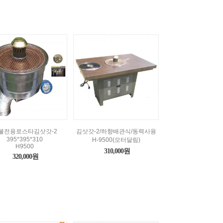
불전용로스타김삿갓-2
김삿갓-2/하향배관식/동력사용
395*395*310
H-9500(모터달림)
H9500
310,000원
320,000원