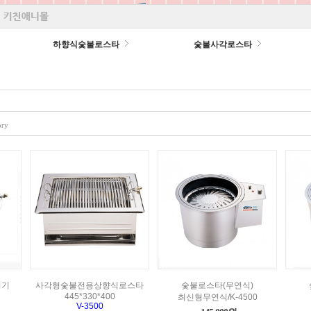
하향식숯불로스타
숯불사각로스타
ory
이기
사각형숯불전용상향식로스타
숯불로스타(무연식)
445*330*400
최신형무연식/K-4500
V-3500