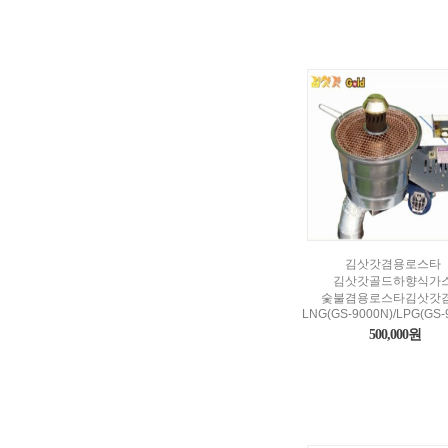
김삿갓겸용로스타
김삿갓골드하향식가
숯불겸용로스타김삿갓
LNG(GS-9000N)/LPG(GS-
500,000원