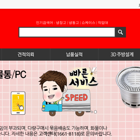
인기검색어 :
냉장고
|
냉동고
|
쇼케이스
|
작업대