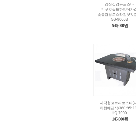
김삿갓겸용로스타
김삿갓골드하향식가
숯불겸용로스타김삿갓
GS-9000B
540,000원
사각형코브라로스타(대
하향배관식/360*95*1
HQ-7000
145,000원