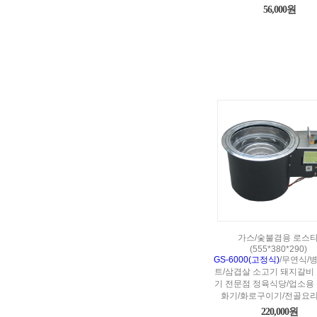
56,000원
가스/숯불겸용 로스
(555*380*290)
GS-6000(고정식)
/무연식/
트/삼겹살 소고기 돼지갈비
기 전문점 정육식당/업소용
화기/화로구이기/전골요
220,000원