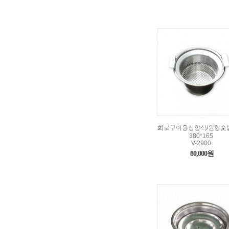
화로구이용상향식/원형숯
380*165
V-2900
80,000원