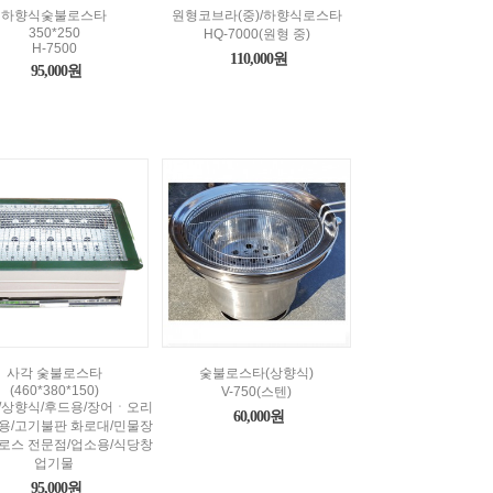
하향식숯불로스타
원형코브라(중)/하향식로스타
350*250
HQ-7000(원형 중)
H-7500
110,000원
95,000원
사각 숯불로스타
숯불로스타(상향식)
(460*380*150)
V-750(스텐)
/상향식/후드용/장어ㆍ오리
60,000원
용/고기불판 화로대/민물장
로스 전문점/업소용/식당창
업기물
95,000원