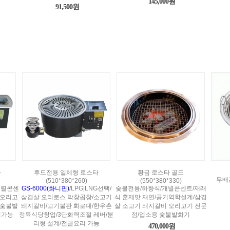
145,000원
91,500원
타
후드전용 일체형 로스타
황금 로스타 골드
무배
(510*380*260)
(550*380*330)
병렬콘센
GS-6000(화니핀)
/LPG|LNG선택/
숯불전용/하향식/개별콘센트/재래
 오리고
삼겹살 오리로스 막창곱창/소고기
식 훈제맛 재연/공기역학설계/삼겹
 숯불발
돼지갈비/고기불판 화로대/한우촌
살 소고기 돼지갈비 오리고기 전문
리가능
정육식당창업/3단화력조절 레버/분
점/업소용 숯불발화기
리형 설계/전골요리 가능
470,000원