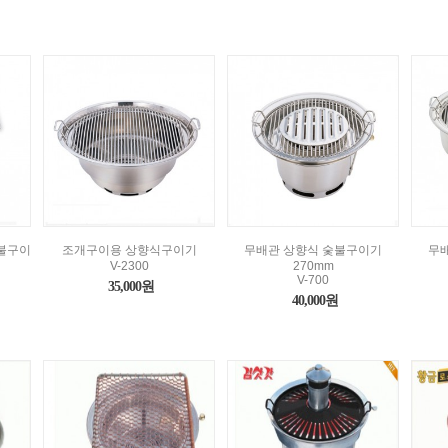
불구이
조개구이용 상향식구이기
무배관 상향식 숯불구이기
무
V-2300
270mm
V-700
35,000원
40,000원