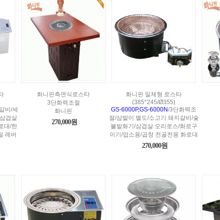
타
화니핀측면식로스타
화니핀 일체형 로스타
(385*245/Ø355)
3단화력조절
갈비/세
GS-6000P,GS-6000N
/3단화력조
화니핀
/삼겹살
절/삼발이 별도/소고기 돼지갈비/숯
270,000원
로대/한
불발화기/삼겹살 오리로스/화로구
절 레버
이기/업소용/곱창 전골전용 화로대
270,000원