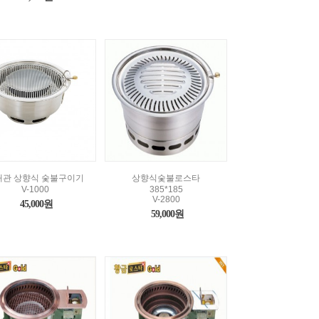
배관 상향식 숯불구이기
상향식숯불로스타
V-1000
385*185
V-2800
45,000원
59,000원