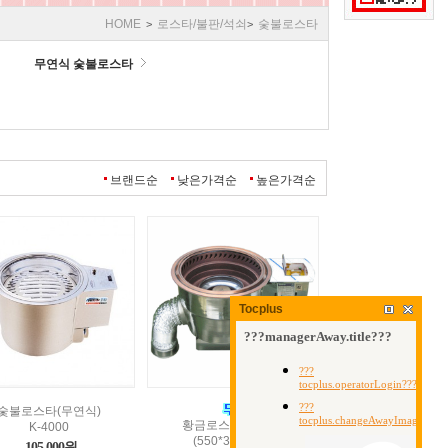
HOME
로스타/불판/석쇠
숯불로스타
>
>
무연식 숯불로스타
브랜드순
낮은가격순
높은가격순
Tocplus
숯불로스타(무연식)
황금로스타[일체형]
K-4000
(550*380*300)
105,000원