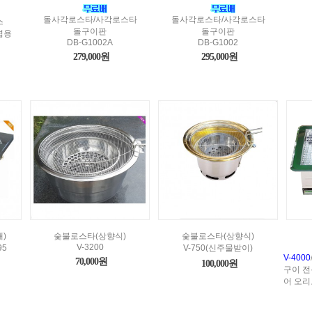
돌사각로스타/사각로스타
돌사각로스타/사각로스타
스
돌구이판
돌구이판
겸용
DB-G1002A
DB-G1002
279,000원
295,000원
)
숯불로스타(상향식)
숯불로스타(상향식)
V-3200
95
V-750(신주물받이)
V-4000
70,000원
100,000원
구이 전
어 오리