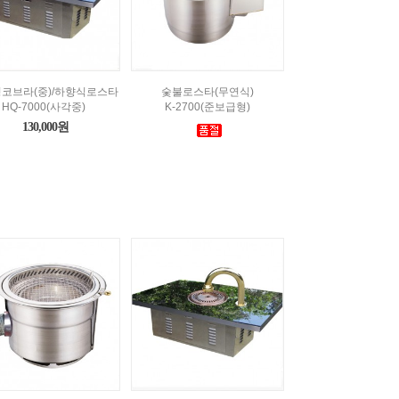
코브라(중)/하향식로스타
숯불로스타(무연식)
HQ-7000(사각중)
K-2700(준보급형)
130,000원