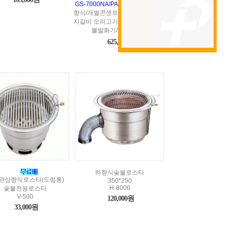
GS-7000NA/PA
/가스숯불겸용/하
향식/개별콘센트/삼겹살 소고기 돼
지갈비 오리고기 전문점/업소용 숯
불발화기/화로구이기
625,000원
하향식숯불로스타
관상향식로스타(드럼통)
350*250
H-8000
숯불전용로스타
V-500
120,000원
33,000원