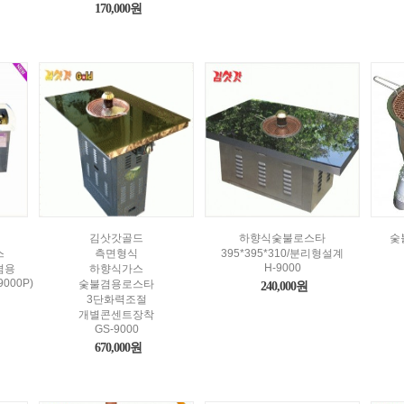
170,000원
김삿갓골드
하향식숯불로스타
숯
스
측면형식
395*395*310/분리형설계
H-9000
겸용
하향식가스
9000P)
숯불겸용로스타
240,000원
3단화력조절
개별콘센트장착
GS-9000
670,000원