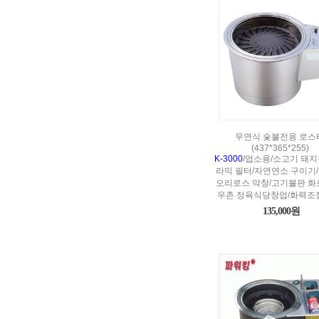
무연식 숯불전용 로스
(437*365*255)
K-3000
/업소용/소고기 돼지
라믹 필터/자연연소 구이기
오리로스 막창/고기불판 화
우촌 정육식당창업/화력조
135,000원