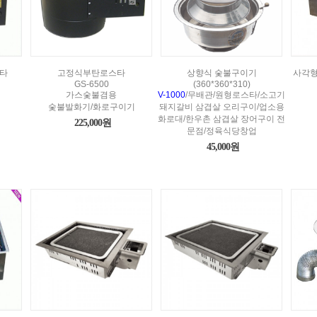
타
고정식부탄로스타
상향식 숯불구이기
사각형
GS-6500
(360*360*310)
가스숯불겸용
V-1000
/무배관/원형로스타/소고기
숯불발화기/화로구이기
돼지갈비 삼겹살 오리구이/업소용
화로대/한우촌 삼겹살 장어구이 전
225,000원
문점/정육식당창업
45,000원