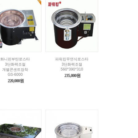
화니핀부탄로스타
파워킹무연식로스타
3단화력조절
3단화력조절
560*390*310
개별콘센트장착
GS-6000
235,000원
220,000원