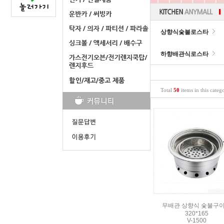
상향식숯불로스타
하향배관식로스타
Total
50
items in this categ
무배관 상향식 숯불구
320*165
V-1500