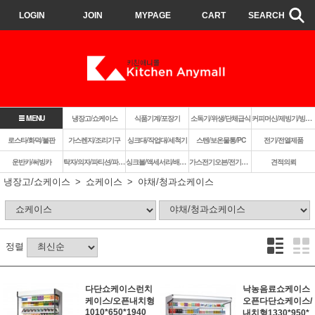
LOGIN
JOIN
MYPAGE
CART
SEARCH
MENU
냉장고/쇼케이스
식품기계/포장기
소독기/위생/단체급식
커피머신/제빙기/빙삭기
로스타/화덕/불판
가스렌지/조리기구
싱크대/작업대/세척기
스텐/보온물통/PC
전기/전열제품
운반카/써빙카
탁자/의자/파티션/파라솔
싱크볼/액세서리/배수구
가스전기오븐/전기렌지쿡탑/렌지후드
견적의뢰
냉장고/쇼케이스
쇼케이스
야채/청과쇼케이스
정렬
다단쇼케이스런치
낙농음료쇼케이스
케이스/오픈내치형
오픈다단쇼케이스/
1010*650*1940
내치형1330*950*