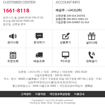
CUSTOMER CENTER
ACCOUNT INFO
1661-8118
예금주 : 나비드(주)
신한은행 100-014-203701
업무시간 월-금AM 09:00~PM 07:00
농협은행 355-0011-0281-13
토요일 AM 09:00~PM07:00
기업은행 039-034987-01-014
일요일, 공휴일 휴무
공지사항
문의하기
상품후기
설치사례
주문조회
배송조회
PC버전
전화걸기
상호명 : 나비드(주)
|
대표 : 권택상
|
대표전화 : 1661-8118
사업자등록번호 : 108-81-40101
주소 : 본사 : 08283 서울특별시 구로구 구로동로 42길 15(구로동 487-91) | 공장 : 구로/
남양주/부천/안산/시흥/김포/포천/진천/아산
통신판매업신고 : 2009-서울구로-0993
|
개인정보관리책임자 :
권택상
고객센터
이용약관
개인정보취급방침
이용안내
Copyright(C) 나비드(주) all rights reserved.
Hosting by Make Shop. Design by Rovadesign