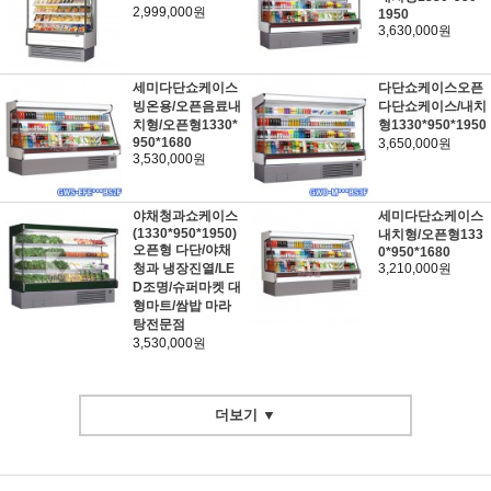
2,999,000원
1950
3,630,000원
세미다단쇼케이스
다단쇼케이스오픈
빙온용/오픈음료내
다단쇼케이스/내치
치형/오픈형1330*
형1330*950*1950
950*1680
3,650,000원
3,530,000원
야채청과쇼케이스
세미다단쇼케이스
(1330*950*1950)
내치형/오픈형133
오픈형 다단/야채
0*950*1680
청과 냉장진열/LE
3,210,000원
D조명/슈퍼마켓 대
형마트/쌈밥 마라
탕전문점
3,530,000원
더보기 ▼