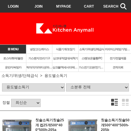
LOGIN
JOIN
MYPAGE
CART
SEARCH
MENU
냉장고/쇼케이스
식품기계/포장기
소독기/위생/단체급식
커피머신/제빙기/빙삭기
로스타/화덕/불판
가스렌지/조리기구
싱크대/작업대/세척기
스텐/보온물통/PC
전기/전열제품
운반카/써빙카
탁자/의자/파티션/파라솔
싱크볼/액세서리/배수구
가스전기오븐/전기렌지쿡탑/렌지후드
견적의뢰
소독기/위생/단체급식
용도별소독기
정렬
칫솔소독기칫솔25
칫솔소독기칫솔50
개 컵25개500*40
개500*400*500h-
0*500h-205a
205b