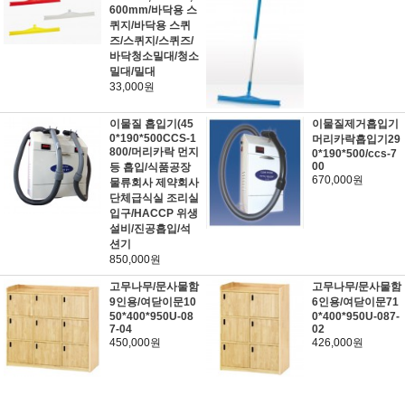
600mm/바닥용 스
퀴지/바닥용 스퀴
즈/스퀴지/스퀴즈/
바닥청소밀대/청소
밀대/밀대
33,000원
이물질 흡입기(45
이물질제거흡입기
0*190*500CCS-1
머리카락흡입기29
800/머리카락 먼지
0*190*500/ccs-7
00
등 흡입/식품공장
670,000원
물류회사 제약회사
단체급식실 조리실
입구/HACCP 위생
설비/진공흡입/석
션기
850,000원
고무나무/문사물함
고무나무/문사물함
9인용/여닫이문10
6인용/여닫이문71
50*400*950U-08
0*400*950U-087-
7-04
02
450,000원
426,000원