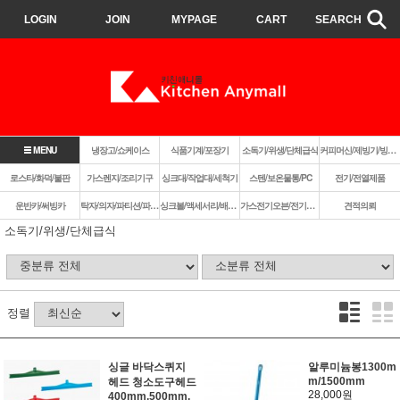
LOGIN
JOIN
MYPAGE
CART
SEARCH
MENU
냉장고/쇼케이스
식품기계/포장기
소독기/위생/단체급식
커피머신/제빙기/빙삭기
로스타/화덕/불판
가스렌지/조리기구
싱크대/작업대/세척기
스텐/보온물통/PC
전기/전열제품
운반카/써빙카
탁자/의자/파티션/파라솔
싱크볼/액세서리/배수구
가스전기오븐/전기렌지쿡탑/렌지후드
견적의뢰
소독기/위생/단체급식
정렬
싱글 바닥스퀴지
알루미늄봉1300m
m/1500mm
헤드 청소도구헤드
28,000원
400mm,500mm,