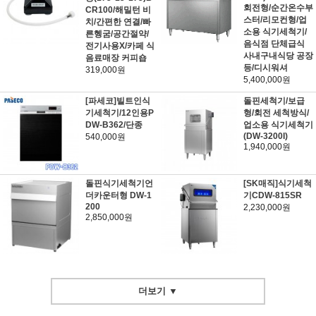
회전형/순간온수부
CR100/해밀턴 비
스터/리모컨형/업
치/간편한 연결/빠
소용 식기세척기/
른헹굼/공간절약/
음식점 단체급식
전기사용X/카페 식
사내구내식당 공장
음료매장 커피숍
등/디시워셔
319,000원
5,400,000원
[파세코]빌트인식
돌핀세척기/보급
기세척기/12인용P
형/회전 세척방식/
DW-B362/단종
업소용 식기세척기
(DW-3200I)
540,000원
1,940,000원
돌핀식기세척기언
[SK매직]식기세척
더카운터형 DW-1
기CDW-815SR
200
2,230,000원
2,850,000원
더보기 ▼