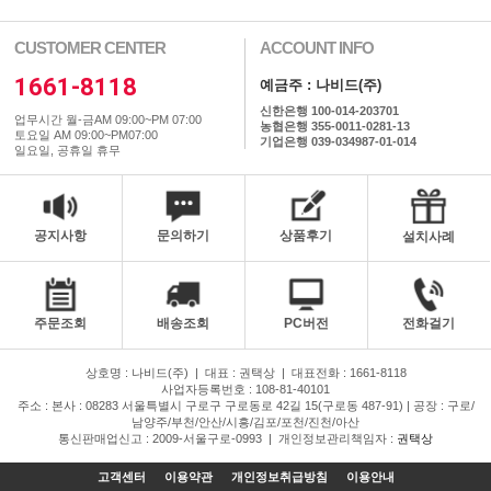
CUSTOMER CENTER
ACCOUNT INFO
1661-8118
예금주 : 나비드(주)
신한은행 100-014-203701
업무시간 월-금AM 09:00~PM 07:00
농협은행 355-0011-0281-13
토요일 AM 09:00~PM07:00
기업은행 039-034987-01-014
일요일, 공휴일 휴무
공지사항
문의하기
상품후기
설치사례
주문조회
배송조회
PC버전
전화걸기
상호명 : 나비드(주)
|
대표 : 권택상
|
대표전화 : 1661-8118
사업자등록번호 : 108-81-40101
주소 : 본사 : 08283 서울특별시 구로구 구로동로 42길 15(구로동 487-91) | 공장 : 구로/
남양주/부천/안산/시흥/김포/포천/진천/아산
통신판매업신고 : 2009-서울구로-0993
|
개인정보관리책임자 :
권택상
고객센터
이용약관
개인정보취급방침
이용안내