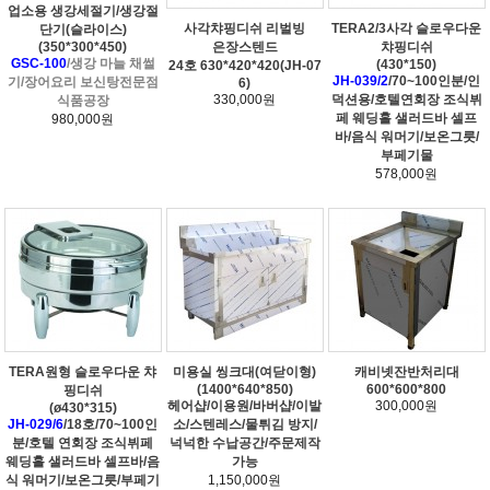
업소용 생강세절기/생강절
사각챠핑디쉬 리벌빙
TERA2/3사각 슬로우다운
단기(슬라이스)
(350*300*450)
은장스텐드
챠핑디쉬
GSC-100
/생강 마늘 채썰
(430*150)
24호 630*420*420(JH-07
JH-039/2
/70~100인분/인
기/장어요리 보신탕전문점
6)
330,000원
덕션용/호텔연회장 조식뷔
식품공장
페 웨딩홀 샐러드바 셀프
980,000원
바/음식 워머기/보온그릇/
부페기물
578,000원
TERA원형 슬로우다운 챠
미용실 씽크대(여닫이형)
캐비넷잔반처리대
(1400*640*850)
600*600*800
핑디쉬
헤어샵/이용원/바버샵/이발
300,000원
(ø430*315)
JH-029/6
/18호/70~100인
소/스텐레스/물튀김 방지/
분/호텔 연회장 조식뷔페
넉넉한 수납공간/주문제작
웨딩홀 샐러드바 셀프바/음
가능
식 워머기/보온그릇/부페기
1,150,000원