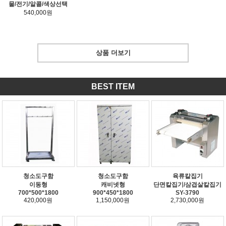
물/전기/알콜/색상선택
540,000원
상품 더보기
BEST ITEM
청소도구함
청소도구함
육류칼집기
이동형
캐비넷형
단면칼집기/삼겹살칼집기
700*500*1800
900*450*1800
SY-3790
420,000원
1,150,000원
2,730,000원