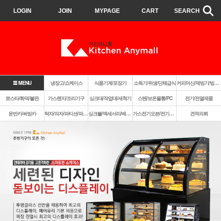
LOGIN
JOIN
MYPAGE
CART
SEARCH
MENU
냉장고/쇼케이스
식품기계/포장기
소독기/위생/단체급식
커피머신/제빙기/빙삭기
로스타/화덕/불판
가스렌지/조리기구
싱크대/작업대/세척기
스텐/보온물통/PC
전기/전열제품
운반카/써빙카
탁자/의자/파티션/파라솔
싱크볼/액세서리/배수구
가스전기오븐/전기렌지쿡탑/렌지후드
견적의뢰