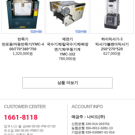
반죽기
제면기
하이믹서기-3
반포용/자동반죽기/YMC-4
국수기계/칼국수기계/짜장
믹서기/블랜더믹서기
00/770*380*750
250*270*520
면기계/우동기계
1,320,000원
627,000원
YMC-102
780,000원
상품 더보기
CUSTOMER CENTER
ACCOUNT INFO
1661-8118
예금주 : 나비드(주)
신한은행 100-014-203701
업무시간 월-금AM 09:00~PM 07:00
농협은행 355-0011-0281-13
토요일 AM 09:00~PM07:00
기업은행 039-034987-01-014
일요일, 공휴일 휴무