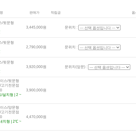
명
판매가
적립금
옵
스/뒷문형
3,445,000원
문위치 :
℃
스/뒷문형
2,790,000원
문위치 :
℃
스/뒷문형
3,920,000원
문위치(앞문) :
℃
이스/뒷문형
/고기전문점
50
3,900,000원
/설치형 | 2 ~
이스/양문형
/고기전문점
50
4,470,000원
치형 | 2℃ ~