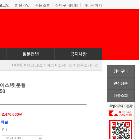
로그인
회원가입
주문조회
장바구니[
0
개]
마이페이지
HOME
냉장고/쇼케이스
쇼케이스
정육쇼케이스
>
>
>
케이스/뒷문형
50
2,470,000원
착불
SH