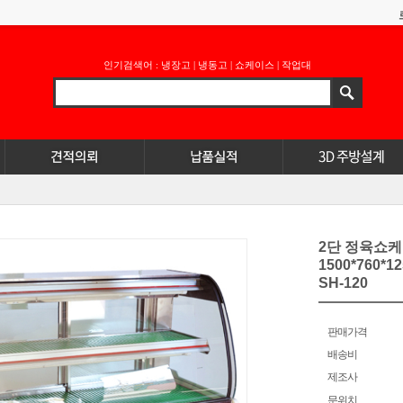
인기검색어 :
냉장고
|
냉동고
|
쇼케이스
|
작업대
2단 정육쇼
1500*760*12
SH-120
판매가격
배송비
제조사
문위치