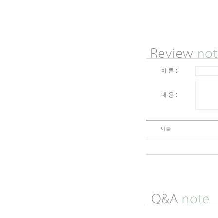
이 름 :
내 용 :
이름