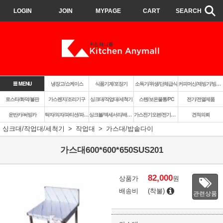
LOGIN
JOIN
MYPAGE
CART
SEARCH
MENU
냉장고/쇼케이스
식품기계/포장기
소독기/위생/단체급식
커피머신/제빙기/빙삭기
로스타/화덕/불판
가스렌지/조리기구
싱크대/작업대/세척기
스텐/보온물통/PC
전기/전열제품
운반카/써빙카
탁자/의자/파티션/파라솔
싱크볼/액세서리/배수구
가스전기오븐/전기렌지쿡탑/렌지후드
견적의뢰
싱크대/작업대/세척기
작업대
가스대/밥솥다이
가스대600*600*650SUS201
82,000
상품가
원
배송비
(착불)
관련상품